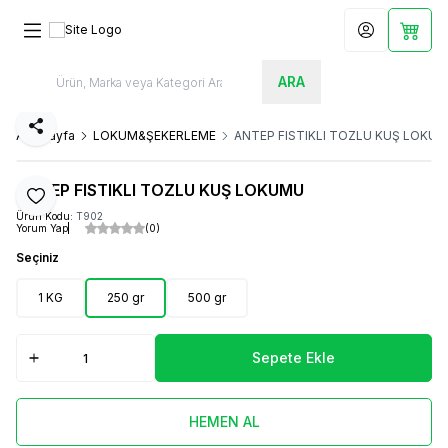
Hesabım
Sepet
ARA
Paylaş
Ana Sayfa
LOKUM&ŞEKERLEME
ANTEP FISTIKLI TOZLU KUŞ LOKU
ANTEP FISTIKLI TOZLU KUŞ LOKUMU
Favoriye Ekle
Ürün Kodu:
T902
Yorum Yap
(0)
Seçiniz
1 KG
250 gr
500 gr
Sepete Ekle
HEMEN AL