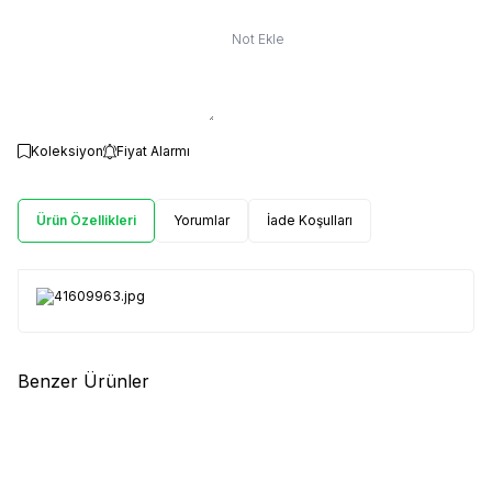
Not Ekle
Koleksiyon
Fiyat Alarmı
Ürün Özellikleri
Yorumlar
İade Koşulları
Benzer Ürünler
(0)
(0)
Yeni
Yeni
YER FISTIĞI EZMESİ
ANTEP FISTIĞI EZMESİ